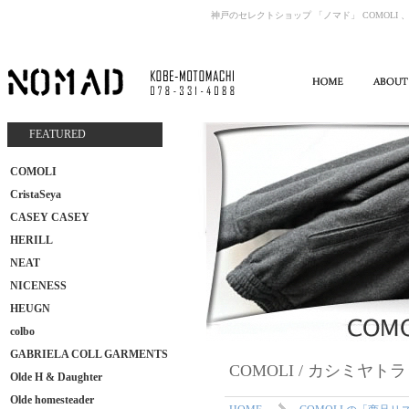
神戸のセレクトショップ 「ノマド」 COMOLI 、
FEATURED
COMOLI
CristaSeya
CASEY CASEY
HERILL
NEAT
NICENESS
HEUGN
colbo
GABRIELA COLL GARMENTS
COMOLI / カシミヤ
Olde H & Daughter
Olde homesteader