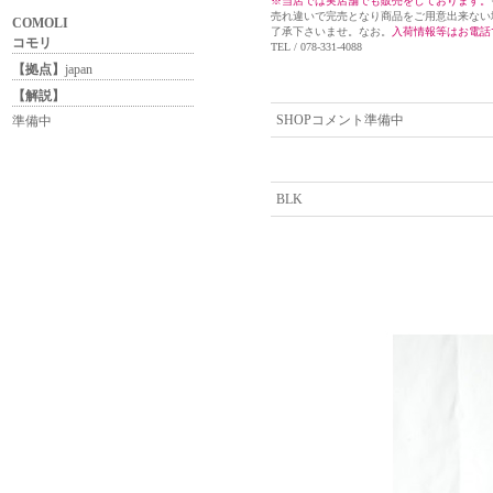
※当店では実店舗でも販売をしております。
売れ違いで完売となり商品をご用意出来ない
COMOLI
了承下さいませ。なお。
入荷情報等はお電話
コモリ
TEL / 078-331-4088
【拠点】
japan
【解説】
SHOPコメント準備中
準備中
BLK