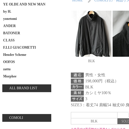
HOME
COMOLI の「商品
YE OLDE AND NEW MAN
by H.
yonetomi
ANDER
BATONER
CLASS
F.LLI GIACOMETTI
Hender Scheme
BLK
OOFOS
zattu
男性・女性
Morphee
198,000円（税込）
BLK
ALL BRAND LIST
カシミヤ100％
3
SIZE3：着丈74 肩幅54 袖丈60 
COMOLI
BLK