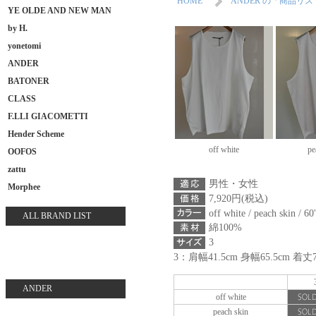
HOME
ANDER の「商品リ
YE OLDE AND NEW MAN
by H.
yonetomi
ANDER
BATONER
CLASS
F.LLI GIACOMETTI
Hender Scheme
off white
pe
OOFOS
zattu
男性・女性
Morphee
7,920円(税込)
off white / peach skin / 60
ALL BRAND LIST
綿100%
3
3：肩幅41.5cm 身幅65.5cm 着丈7
ANDER
off white
peach skin