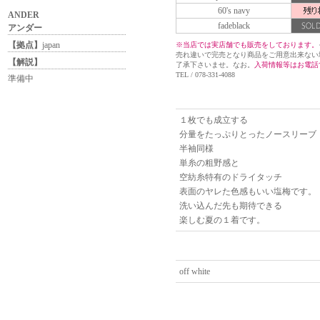
60's navy
ANDER
fadeblack
アンダー
【拠点】
japan
※当店では実店舗でも販売をしております。
売れ違いで完売となり商品をご用意出来ない
【解説】
了承下さいませ。なお。
入荷情報等はお電話
TEL / 078-331-4088
準備中
１枚でも成立する
分量をたっぷりとったノースリーブ
半袖同様
単糸の粗野感と
空紡糸特有のドライタッチ
表面のヤレた色感もいい塩梅です。
洗い込んだ先も期待できる
楽しむ夏の１着です。
off white