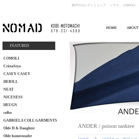
神戸のセレクトショップ 「ノマド」 COMOLI 、
FEATURED
COMOLI
CristaSeya
CASEY CASEY
HERILL
NEAT
NICENESS
HEUGN
colbo
GABRIELA COLL GARMENTS
ANDER / poison tanktee
Olde H & Daughter
Olde homesteader