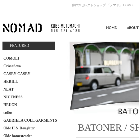
神戸のセレクトショップ 「ノマド」 COMOLI 、
FEATURED
COMOLI
CristaSeya
CASEY CASEY
HERILL
NEAT
NICENESS
HEUGN
colbo
GABRIELA COLL GARMENTS
BATONER / 
Olde H & Daughter
Olde homesteader