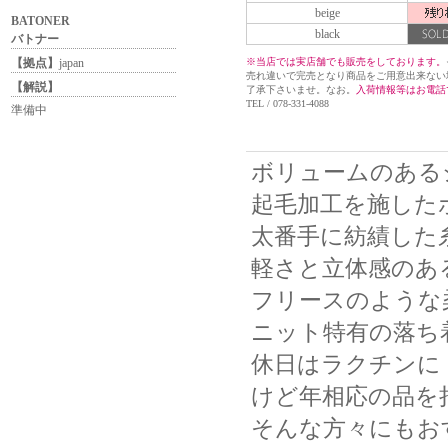
beige
BATONER
black
バトナー
※当店では実店舗でも販売をしております。
【拠点】
japan
売れ違いで完売となり商品をご用意出来ない
【解説】
了承下さいませ。なお。
入荷情報等はお電話
TEL / 078-331-4088
準備中
ボリュームのある
起毛加工を施した
太番手に紡績した
軽さと立体感のあ
フリースのような
ニット特有の落ち
休日はラクチンに
けど年相応の品を
そんな方々にもお