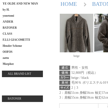
HOME
BAT
YE OLDE AND NEW MAN
by H.
yonetomi
ANDER
BATONER
CLASS
F.LLI GIACOMETTI
Hender Scheme
OOFOS
beige
zattu
Morphee
男性・女性
52,800円（税込）
ALL BRAND LIST
beige / black
毛90％ ポリエステル10
2｜3
2：肩幅51cm 身幅56cm 袖丈57c
3：肩幅55cm 身幅58cm 袖丈62c
BATONER