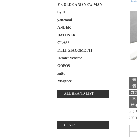
HO
YE OLDE AND NEW MAN
by H.
yonetomi
ANDER
BATONER
CLASS
F.LLI GIACOMETTI
Hender Scheme
OOFOS
zattu
Morphee
ALL BRAND LIST
2：
37.
CLASS