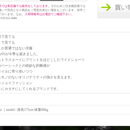
店では実店舗でも販売をしております。
そのためご注文確定後でも
違いで完売となり商品をご用意出来ない場合もございます。何卒ご
下さいませ。なお。
入荷情報等はお電話でご確認下さい。
 078-331-4088
目で見ても
くで見ても
こか普通ではない洋服
LASSが今季も届きました。
ルトラスエードにプリントをほどこしたワイドショーツ
のベーシックとの絶妙な距離感が
タイルに寄り添いつつ
たモノのないオリジナリティの強さを支えます。
ンジョイファッション
さにカタチにしてくれるブランドです。
aki ｜model / 身長175cm 体重60kg