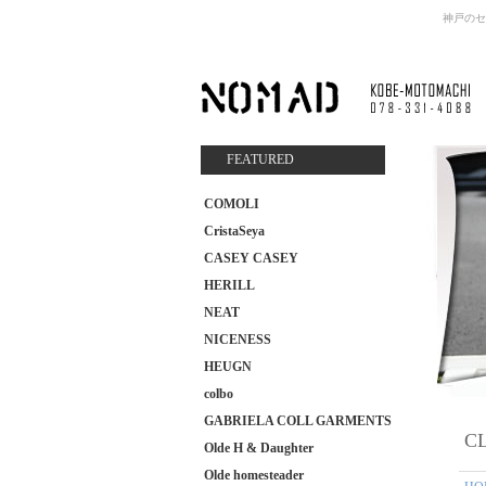
神戸のセ
FEATURED
COMOLI
CristaSeya
CASEY CASEY
HERILL
NEAT
NICENESS
HEUGN
colbo
GABRIELA COLL GARMENTS
CL
Olde H & Daughter
Olde homesteader