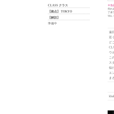
CLASS クラス
※当
売れ
【拠点】 TOKYO
了承
TEL /
【解説】
準備中
遠
近
ど
C
ウ
こ
ス
似
エ
ま
kh