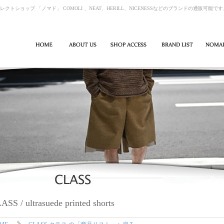
レクトショップ 「ノマド」 COMOLI 、NEAT、HERILL、NICENESSなどのブランドの通販可能で
ASS / ultrasuede printed shorts