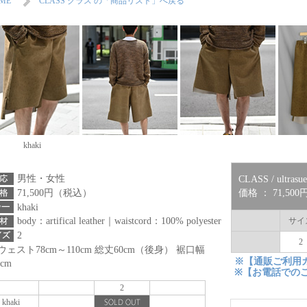
ME
CLASS クラス の「商品リスト」へ戻る
khaki
男性・女性
CLASS / ultrasued
71,500円（税込）
価格 ： 71,50
khaki
サイ
body：artifical leather｜waistcord：100% polyester
2
2
ウェスト78cm～110cm 総丈60cm（後身） 裾口幅
※【通販ご利用
5cm
※【お電話での
2
khaki