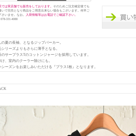
店では実店舗でも販売をしております。
そのためご注文確定後でも
違いで完売となり商品をご用意出来ない場合もございます。何卒ご
下さいませ。なお。
入荷情報等はお電話でご確認下さい。
 078-331-4088
人の夏の長袖、となるジップパーカー。
毛シリーズよりもさらに薄手となる。
番のサープラスTのコットンジャージを採用しています。
除け、室内のクーラー除けにも。
いシーズンをお楽しみいただける『プラス1枚』となります。
ACK