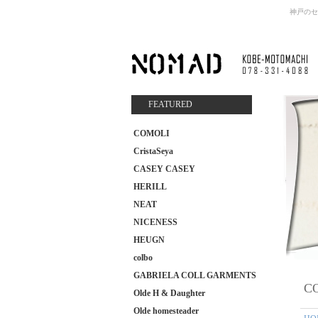
神戸のセ
FEATURED
COMOLI
CristaSeya
CASEY CASEY
HERILL
NEAT
NICENESS
HEUGN
colbo
GABRIELA COLL GARMENTS
C
Olde H & Daughter
Olde homesteader