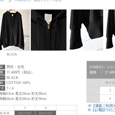
ME
COMOLI の「商品リスト」へ戻る
BLACK
男性・女性
COMOLI / 
37,400円（税込）
価格 ： 37,4
BLACK
サイズ
COTTON 100%
3｜4
3
身幅63cm 着丈66cm 裄丈88cm
身幅66cm 着丈68cm 裄丈90cm
4
※【通販ご利用
3
4
※【お電話での
BLACK