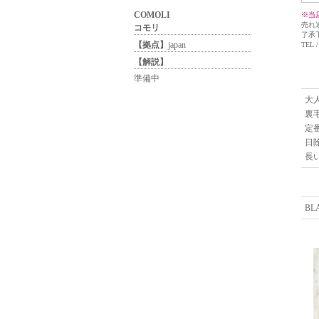
COMOLI
※当
売れ
コモリ
了承
【拠点】
japan
TEL /
【解説】
準備中
大
裏
定
日
長
BL