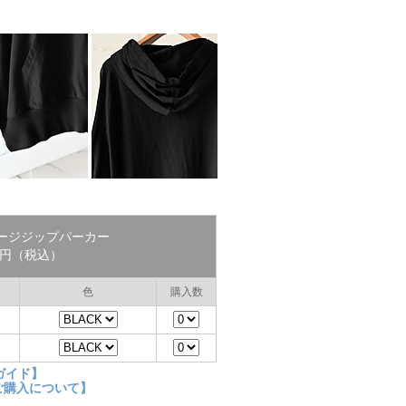
ジャージジップパーカー
00円（税込）
色
購入数
ガイド】
ご購入について】