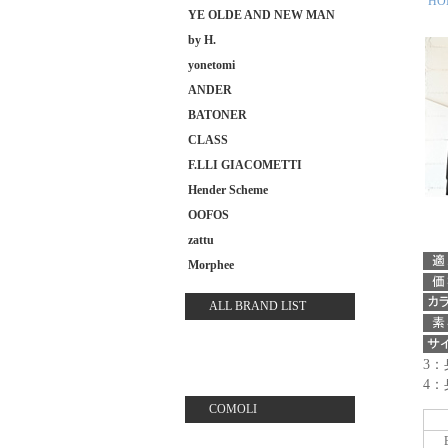
HO
YE OLDE AND NEW MAN
by H.
yonetomi
ANDER
BATONER
CLASS
F.LLI GIACOMETTI
Hender Scheme
OOFOS
zattu
Morphee
ALL BRAND LIST
3：
4：
COMOLI