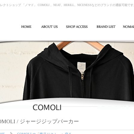
レクトショップ 「ノマド」 COMOLI 、NEAT、HERILL、NICENESSなどのブランドの通販可能で
OMOLI / ジャージジップパーカー