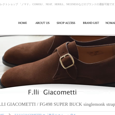
レクトショップ 「ノマド」 COMOLI 、NEAT、HERILL、NICENESSなどのブランドの通販可能で
LLI GIACOMETTI / FG498 SUPER BUCK singlemonk stra