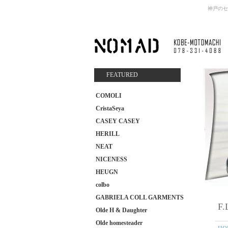
神戸のセ
FEATURED
COMOLI
CristaSeya
CASEY CASEY
HERILL
NEAT
NICENESS
HEUGN
colbo
GABRIELA COLL GARMENTS
F.
Olde H & Daughter
Olde homesteader