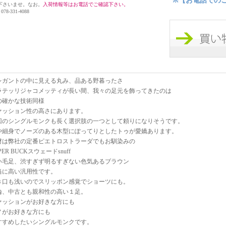
※【お電話での
下さいませ。なお。
入荷情報等はお電話でご確認下さい。
 078-331-4088
レガントの中に見える丸み、品ある野暮ったさ
ラテッリジャコメッティが長い間、我々の足元を飾ってきたのは
の確かな技術同様
ァッション性の高さにあります。
回のシングルモンクも長く選択肢の一つとして頼りになりそうです。
や細身でノーズのある木型にぽってりとしたトゥが愛嬌あります。
材は弊社の定番ピエトロストラーダでもお馴染みの
PER BUCKスウェードsnuff
い毛足、渋すぎず明るすぎない色気あるブラウン
当に高い汎用性です。
き口も浅いのでスリッポン感覚でショーツにも。
論、中古とも親和性の高い１足。
ァッションがお好きな方にも
ノがお好きな方にも
すすめしたいシングルモンクです。