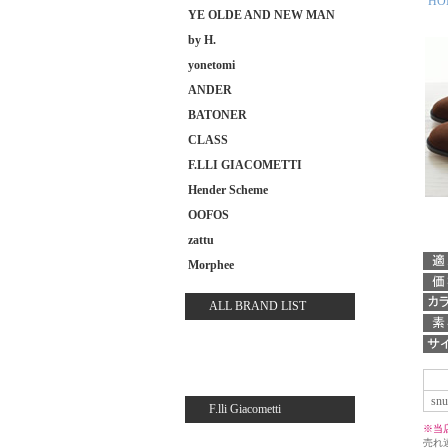
HO
YE OLDE AND NEW MAN
by H.
yonetomi
ANDER
BATONER
CLASS
F.LLI GIACOMETTI
Hender Scheme
OOFOS
zattu
Morphee
ALL BRAND LIST
snu
F.lli Giacometti
※当
売れ