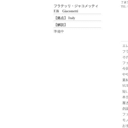
了承
フラテッリ・ジャコメッティ
TEL /
F.lli Giacometti
【拠点】 Italy
【解説】
準備中
エ
フ
そ
フ
今
や
素
SU
短
本
履
勿
フ
モ
お