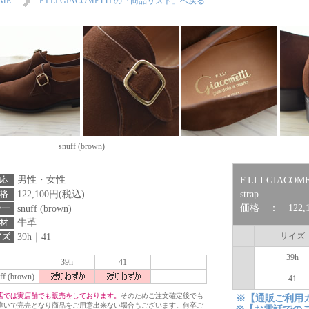
ME
F.LLI GIACOMETTI の「商品リスト」へ戻る
snuff (brown)
男性・女性
F.LLI GIACOME
122,100円(税込)
strap
価格 ： 122,1
snuff (brown)
牛革
サイズ
39h｜41
39h
39h
41
ff (brown)
41
店では実店舗でも販売をしております。
そのためご注文確定後でも
※【通販ご利用
違いで完売となり商品をご用意出来ない場合もございます。何卒ご