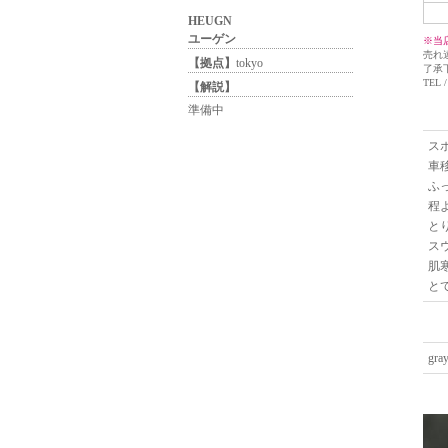
HEUGN
ユーゲン
※当
売れ
【拠点】
tokyo
了承
TEL /
【解説】
準備中
ス
車
ふ
程
と
ス
肌
と
gr