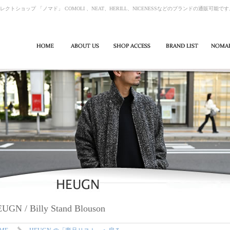
レクトショップ 「ノマド」 COMOLI 、NEAT、HERILL、NICENESSなどのブランドの通販可能で
UGN / Billy Stand Blouson