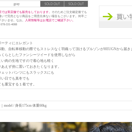
gray
店では実店舗でも販売をしております。
そのためご注文確定後でも
違いで完売となり商品をご用意出来ない場合もございます。何卒ご
下さいませ。なお。
入荷情報等はお電話でご確認下さい。
 078-331-4088
ポーティにエレガント
移動、自転車移動の際でもストレスなく羽織って頂けるブルゾンがHEUGNから届き
っくらとしたファンシーツイードを使用しながら
よい肉の生地ですので着心地も軽く
りあえず傍に置いておきたくなります。
ウェットパンツにもスラックスにも
寒い日でも真冬でも
ても重宝する１着です。
ay｜model / 身長175cm 体重60kg