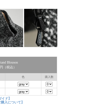
tand Blouson
00円（税込）
色
購入数
ガイド】
ご購入について】