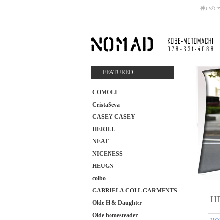
神戸のセ
FEATURED
COMOLI
CristaSeya
CASEY CASEY
HERILL
NEAT
NICENESS
HEUGN
colbo
GABRIELA COLL GARMENTS
HE
Olde H & Daughter
Olde homesteader