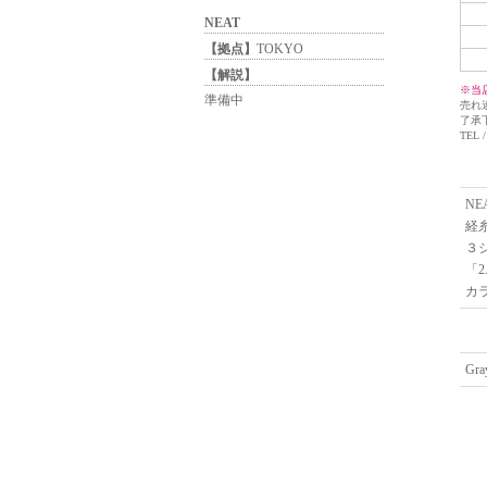
NEAT
【拠点】
TOKYO
【解説】
※当
準備中
売れ
了承
TEL /
N
経
３
「
カ
Gra