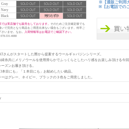
※【通販ご利用
Gray
※【お電話での
Navy
Black
店では実店舗でも販売をしております。
そのためご注文確定後でも
違いで完売となり商品をご用意出来ない場合もございます。何卒ご
下さいませ。なお。
入荷情報等はお電話でご確認下さい。
 078-331-4088
EATさんがスタートした際から提案するウールギャバジンシリーズ。
糸緯糸共にメリノウールを使用滑らかでふっくらとしたハリ感をお楽しみ頂ける今回
シーズンお履き頂ける。
2.3本目にも」「１本目にも」お勧めしたい銘品。
ラーはグレー、ネイビー、ブラックの３色をご用意しました。
y