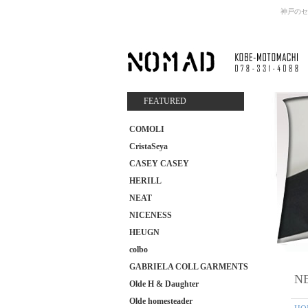
神戸のセ
FEATURED
COMOLI
CristaSeya
CASEY CASEY
HERILL
NEAT
NICENESS
HEUGN
colbo
GABRIELA COLL GARMENTS
N
Olde H & Daughter
Olde homesteader