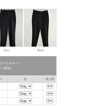
Navy
Black
NO ウールギャバ
0円（税込）
ズ
色
購入数