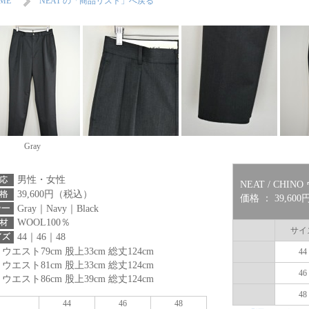
ME
NEAT の「商品リスト」へ戻る
Gray
男性・女性
NEAT / CHI
39,600円（税込）
価格 ： 39,60
Gray｜Navy｜Black
WOOL100％
サイ
44｜46｜48
：ウエスト79cm 股上33cm 総丈124cm
44
：ウエスト81cm 股上33cm 総丈124cm
46
：ウエスト86cm 股上39cm 総丈124cm
48
44
46
48