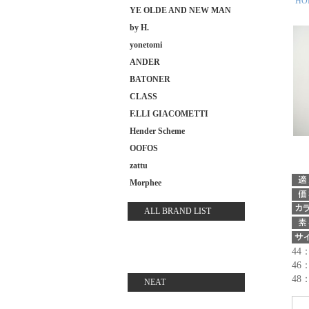
HO
YE OLDE AND NEW MAN
by H.
yonetomi
ANDER
BATONER
CLASS
F.LLI GIACOMETTI
Hender Scheme
OOFOS
zattu
Morphee
ALL BRAND LIST
44
46
48
NEAT