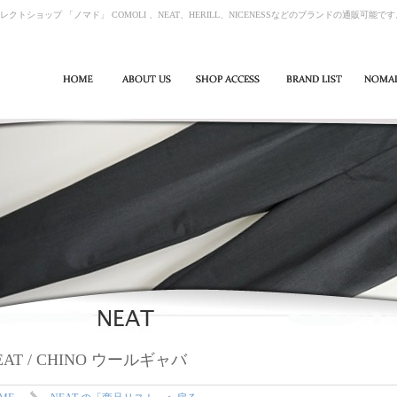
レクトショップ 「ノマド」 COMOLI 、NEAT、HERILL、NICENESSなどのブランドの通販可能で
EAT / CHINO ウールギャバ