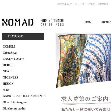
神戸のセレクトショップ 「ノマド」 COMOLI 、
FEATURED
COMOLI
CristaSeya
CASEY CASEY
HERILL
NEAT
NICENESS
HEUGN
colbo
GABRIELA COLL GARMENTS
Olde H & Daughter
Olde homesteader