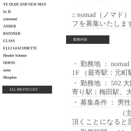
YE OLDE AND NEW MAN
by H.
:: nomad（ノ
yonetomi
フを募集いたします 
ANDER
BATONER
勤務内容
CLASS
F.LLI GIACOMETTI
Hender Scheme
・ 勤務地 ： nom
OOFOS
zattu
1F （最寄駅：元町
Morphee
・ 勤務地 ： 502
ALL BRAND LIST
寄り駅：梅田駅、
・ 募集条件 ： 男
（主に平日は
頂くことになると